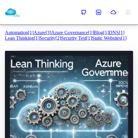
Automation[1]
Azure[3]
Azure Governance[1]
Blog[1]
DNS[1]
Lean Thinking[1]
Security[2]
Security Test[1]
Static Websites[1]