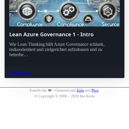
Lean Azure Governance 1 - Intro
Wie Lean Thinking hilft Azure Governance schlank,
risikoorientiert und zielgerichtet aufzubauen und zu
betreibe…
Weiterlesen
Erstellt mit ❤️ – Generiert mit
Zola
und
Pico
.
© Copyright © 2008 – 2026 Kai Korla