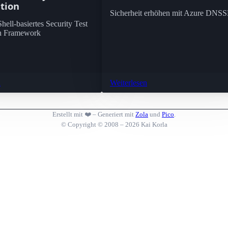
tion
Sicherheit erhöhen mit Azure DNS
ell-basiertes Security Test
n Framework
n
Weiterlesen
Erstellt mit ❤️ – Generiert mit
Zola
und
Pico
.
© Copyright © 2008 – 2026 Kai Korla