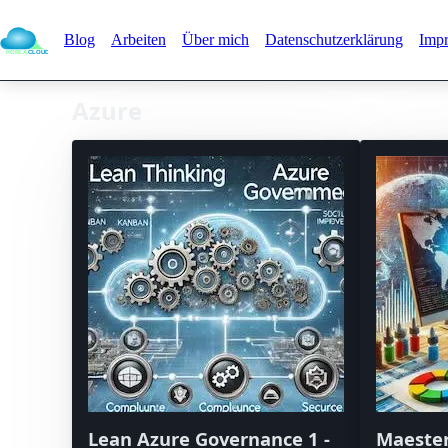
Blog
Arbeiten
Über mich
Datenschutzerklärung
Imp
Azure
Lean Azure Governance 1 -
Maester