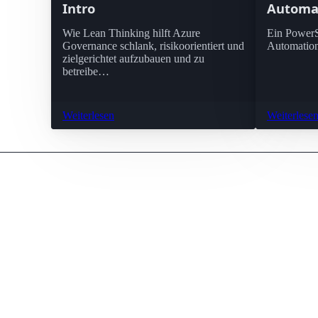
Intro
Automa
Wie Lean Thinking hilft Azure
Ein PowerSh
Governance schlank, risikoorientiert und
Automatio
zielgerichtet aufzubauen und zu
betreibe…
Weiterlesen
Weiterlese